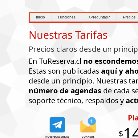
Inicio
Funciones
¿Preguntas?
Precios
Nuestras Tarifas
Precios claros desde un principi
En TuReserva.cl
no escondemo
Estas son publicadas
aquí y ah
desde un principio. Nuestras ta
número de agendas
de cada se
soporte técnico, respaldos y
act
Pl
1
$
NOTIFICACIONES
CORREOS