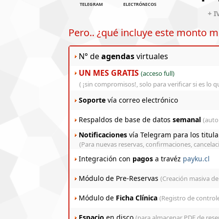
TELEGRAM
ELECTRÓNICOS
+ 
Pero.. ¿qué incluye este monto 
N° de
agendas
virtuales
UN MES GRATIS
(acceso full)
( ¡sin compromisos!, solo para verificar si es lo q
Soporte
vía correo electrónico
Respaldos de base de datos
semanal
(auto
Notificaciones
vía Telegram para los titul
(Para nuevas reservas, confirmaciones, cancelac
Integración con
pagos
a travéz
payku.cl
Módulo de Pre-Reservas
(Creación masiva de 
Módulo de
Ficha Clínica
(Registro de control
Espacio
en disco
(para almacenar PDF de rese